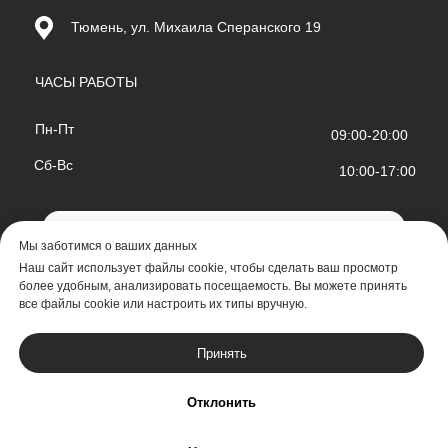
Тюмень, ул. Михаила Сперанского 19
ЧАСЫ РАБОТЫ
Пн-Пт
09:00-20:00
Сб-Вс
10:00-17:00
Открыть в 2ГИС
Мы заботимся о ваших данных
Наш сайт использует файлы cookie, чтобы сделать ваш просмотр
более удобным, анализировать посещаемость. Вы можете принять
все файлы cookie или настроить их типы вручную.
Разработка
Принять
Документы и лицензии
Политика конфиденциальности
Отклонить
© 2026 ООО "Зубная Фея"