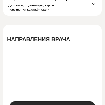
Дипломы, ординатуры, курсы
повышения квалификации
НАПРАВЛЕНИЯ ВРАЧА
Протезирование
Коронки, мосты, протезы —
реставрация от одного зуба до
всей улыбки