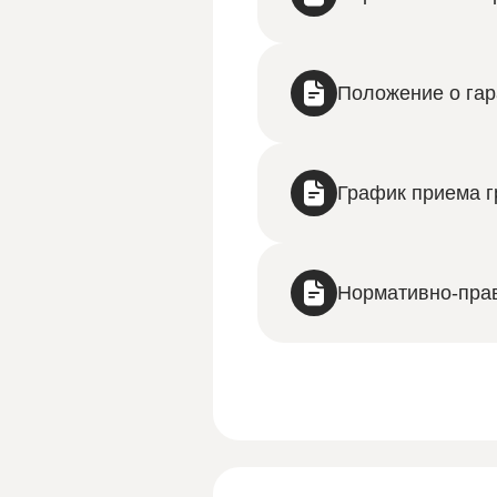
Положение о гар
График приема 
Нормативно-пра