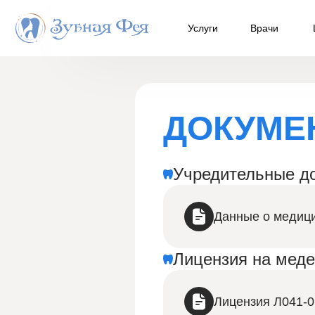
/* Делаем точный отступ при скролле к якорям услуг */ a[name^="u"
Услуги
Врачи
ДОКУМЕ
Учредительные д
Данные о медици
Лицензия на меде
Лицензия Л041-0