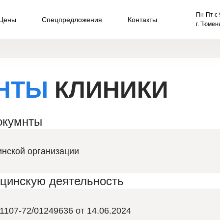
] { display: block; scroll-margin-top: 100px; /* Та самая цифра от
Пн-Пт с 
Цены
Спецпредложения
Контакты
г. Тюмен
НТЫ
КЛИНИКИ
окумнты
нской организации
цинскую деятельность
1107-72/01249636 от 14.06.2024