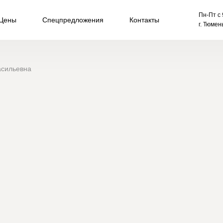
] { display: block; scroll-margin-top: 100px; /* Та самая цифра от
Пн-Пт с 
Цены
Спецпредложения
Контакты
г. Тюмен
асильевна