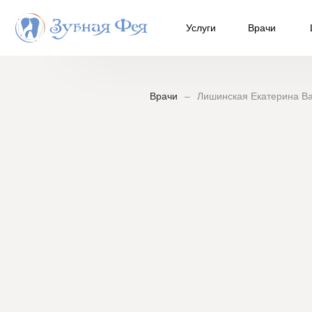
/* Делаем точный отступ при скролле к якорям услуг */ a[name^="u"
Услуги
Врачи
Врачи
–
Лишинская Екатерина В