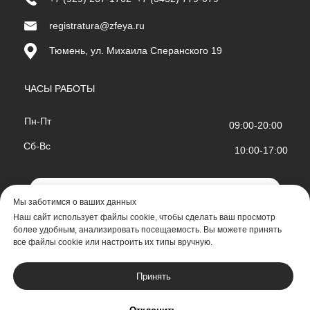
registratura@zfeya.ru
Тюмень, ул. Михаила Сперанского 19
ЧАСЫ РАБОТЫ
Пн-Пт
09:00-20:00
Сб-Вс
10:00-17:00
Открыть в 2ГИС
Мы заботимся о ваших данных
Наш сайт использует файлы cookie, чтобы сделать ваш просмотр
более удобным, анализировать посещаемость. Вы можете принять
все файлы cookie или настроить их типы вручную.
Разработка
Принять
Документы и лицензии
Политика конфиденциальности